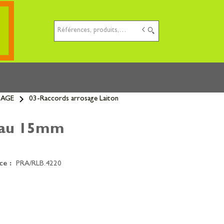
PROMOMAT
Matériaux - Bricolage
SAGE
03-Raccords arrosage Laiton
uyau 15mm
ce :
PRA/RLB.4220